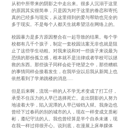
从初中所带来的阴影之中走出来。很多人沉溺于这里
的原因其实很简单，只是因为对于这里的眷恋和寄托
真的已经多与现实，从这里得到的爱与帮助也完全的
多于现实。不是每个人都天生就希望活在网络上的。
校园暴力是多方原因整合在一起导致的结果。每个学
校都有几千个孩子，制定一套校园法案无非也就是阻
止了这些学生动粗。对我来说和对一些孩子来说最为
恐惧的那份孤立感，根本就不是法律或者学校可以拯
救的东西。那些孩子同样会处于绝望之中，那些糟糕
的事情同样会接着发生，在我毕业以后我从新闻上也
依然看到了学弟跳楼的消息……
但是后来啊，流氓一样的人不学无术变成了打工仔，
承受不住压力的人早已选择死亡。走出阴影的人努力
地读着大学，陷入泥潭的人早已锒铛入狱。我身边也
曾经下过春药的别的城市的人，现在一样变成文质彬
彬，遵纪守法的人。我也曾经算是半个自杀未遂，现
在我一样过得很开心。说到底，在漫展上床单躶体