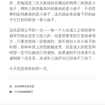
的，把逸国是二次元鼻祖挂在嘴边的萌萌二刺源是小
孩子，网络上跳得最高叫的最凶的是小孩子，不谙世
事到处找麻烦的是小孩子，这次跳起来说被下药的妹
子欠打的同样是一群小孩子。
这也是很公平的一点——每一个人在成人之前的童年
都有可能会是歪七扭八的，但是想要变的正直或者强
大，只要你想就一定能做到。我不相信人在小孩子的
时期，那种本质上的恶能被改变。但是成人的恶意和
绝望一定可以被自己所遏制。如果遏制不住或者不去
遏制呢？没关系，未成年人保护法已经保不了你了。
今天也是很美好的一天。
DATE
2016年3月11日
COMMENTS
1 COMMENT