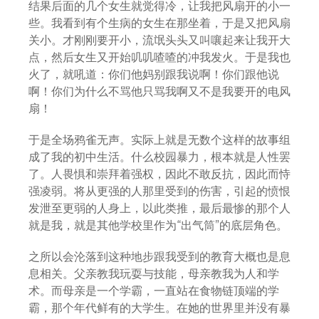
结果后面的几个女生就觉得冷，让我把风扇开的小一
些。我看到有个生病的女生在那坐着，于是又把风扇
关小。才刚刚要开小，流氓头头又叫嚷起来让我开大
点，然后女生又开始叽叽喳喳的冲我发火。于是我也
火了，就吼道：你们他妈别跟我说啊！你们跟他说
啊！你们为什么不骂他只骂我啊又不是我要开的电风
扇！
于是全场鸦雀无声。实际上就是无数个这样的故事组
成了我的初中生活。什么校园暴力，根本就是人性罢
了。人畏惧和崇拜着强权，因此不敢反抗，因此而恃
强凌弱。将从更强的人那里受到的伤害，引起的愤恨
发泄至更弱的人身上，以此类推，最后最惨的那个人
就是我，就是其他学校里作为“出气筒”的底层角色。
之所以会沦落到这种地步跟我受到的教育大概也是息
息相关。父亲教我玩耍与技能，母亲教我为人和学
术。而母亲是一个学霸，一直站在食物链顶端的学
霸，那个年代鲜有的大学生。在她的世界里并没有暴