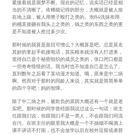
紧接着就是噩梦不断。现在的记忆，说实话已经是相
当的不清晰了。依稀能记得的部分，大概就是被人按
在地上踹，被人用凳子殴打之类的。泡84洗抹布用
的桶直接砸在我头上之类的，钱之类的东西之类的更
是不知道被人抢过多少次。
那时候的我算是面目可憎么？大概算是吧。总是莫名
其妙的拿起手机接电话，其实根本就没有人打进来，
觉得自己是个秘密组织的成员之类的，张口闭口都是
一些奇奇怪怪的话。我当时也不知道自己是怎么了。
直到数年之后看了某动漫才知道。哦，原来是中二病
啊。然而对于那时的同龄人来说，其实就是简简单单
的四个字吧：妈的智障。
除了中二病之外，被欺负的原因大概还有一个就是老
实吧。那时候的同学曾经跟我说过这么一句话：班主
任跟我们说，你跟我们不是一类人，不会跟我们同流
合污。在班主任的眼里我大概是一个不抽烟不喝酒上
课不讲话不打闹，也不会放学以后在校外逗留或者群