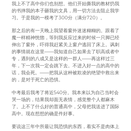
我上不了高中你们也别想。他们开始撕我的教材扔我
的书摔我的本子砸我的文具，用一切方法去阻止我学
习。于是我的一模考了300分（满分720）。
那之后的有一天晚上我望着窗外迷迷糊糊的。跟着了
魔一样精神恍惚，等到我反应过来的时候一只脚已经
伸出了窗外，吓得我赶紧关上窗户逃回了床上。讽刺
的事情就在这里——我知道自己如果去了职高或者中
专，遇到的八成又是这样的一群人——再这样过三
年，下一次我一定会跳下去。不进入好一点的高中的
话，我会死。——把我从这种被欺凌的绝望中救出来
的，是对于死亡的恐惧。
中考最后我考了将近540分。我本来以为自己当时会
哭一场的，结果我却面无表情，感觉整个人都麻木
了。上不了什么好的普通高中，父母把我送进了国际
高中。现在想想的确是件好事。
要说这三年中所最让我恐惧的东西，着实不是肉体上