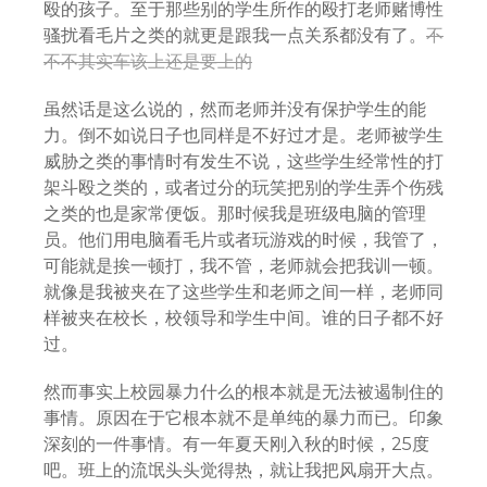
殴的孩子。至于那些别的学生所作的殴打老师赌博性
骚扰看毛片之类的就更是跟我一点关系都没有了。
不
不不其实车该上还是要上的
虽然话是这么说的，然而老师并没有保护学生的能
力。倒不如说日子也同样是不好过才是。老师被学生
威胁之类的事情时有发生不说，这些学生经常性的打
架斗殴之类的，或者过分的玩笑把别的学生弄个伤残
之类的也是家常便饭。那时候我是班级电脑的管理
员。他们用电脑看毛片或者玩游戏的时候，我管了，
可能就是挨一顿打，我不管，老师就会把我训一顿。
就像是我被夹在了这些学生和老师之间一样，老师同
样被夹在校长，校领导和学生中间。谁的日子都不好
过。
然而事实上校园暴力什么的根本就是无法被遏制住的
事情。原因在于它根本就不是单纯的暴力而已。印象
深刻的一件事情。有一年夏天刚入秋的时候，25度
吧。班上的流氓头头觉得热，就让我把风扇开大点。