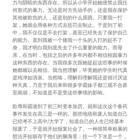
力与阴暗的东西存在。所以从小学开始她便禁止我任
何形式的暴力。无论是对方先动手的，还是我在保护
其他被欺负的人，还是别的什么原因。只要我一打
架，她就会用各种方式去惩罚去制止。于是到了初
中，我不仅仅是不去打架，甚至已经失去了保护自己
的能力。直到我被一个矮我一个头的人打的起不了
身，我才明白我到底失去了什么重要的能力。而母
亲，在当时，包括之后的许多年内都不相信校园暴力
这种东西的存在。当我很多次跟她提起这些事的时候
她都难以去相信。我当然理解，毕竟她的学生时代真
是纯净如清泉。当然咯，理解归理解我还是很讨厌这
种天真，乃至于我后来和很多学霸妹子都三观不合甚
至闹崩，不知道是不是受这些事情的影响。
欺辱和霸凌到了初三时变本加厉。就和这次这个春药
事件发生在高三是一样的。那些地痞和废人知道自己
已经考不上高中/大学了，知道自己的人生已经基本
报废了，于是就开始报复社会了。一种很简单粗暴的
想法开始留存于他们的脑海里：拉一个下水是一个，