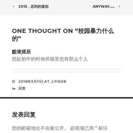
POST
2015，迟到的道别
ANYWAY……
NAVIGATION
ONE THOUGHT ON “
校园暴力什么
的
”
黯液煋辰
想起初中的时候班级里也有那么个人
2016年3月11日 AT 上午9:08
回复
发表回复
您的邮箱地址不会被公开。
必填项已用
*
标注