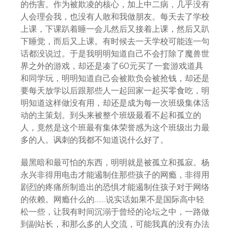
的伤害。作为被欺凌的核心，加上中二病，几乎没有
人会理会我，也没有人敢和我做朋友。每天去了学校
上课，下课趴着睡一会儿然后又接着上课，然后又趴
下睡觉，而后又上课。有时候去一天学校可能连一句
话都没说过。于是我明明知道自己不会打除了魔兽世
界之外的游戏，却还是凑了60元买了一套游戏道具
和同学玩，明明知道自己会被欺负会被抢钱，却还是
要每天放学以后跟那些人一起回家一起买零食吃，明
明知道这样做没有用，却还是成为每一次班级集体活
动的主策划。到头来被整个班级最看不起和孤立的
人，竟然是这个班最有集体荣誉感为这个班级出力最
多的人。讽刺的我都不知道说什么好了。
最黑暗和最可怕的东西，明明就是被孤立和孤寂。杨
永兴非得用电击才能遏制住那些孩子的网瘾，非得用
剧烈的疼痛所制造出的恐惧才能遏制住孩子对于网络
的依赖。网瘾什么的……说实话如果不是国际高中轻
松一些，让我有时间沉溺于曾经的论坛之中，一路做
到副站长，和那么多的人交流，可能我真的没有办法